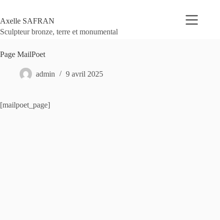
Passer
au
Axelle SAFRAN
contenu
Sculpteur bronze, terre et monumental
Page MailPoet
admin
9 avril 2025
[mailpoet_page]